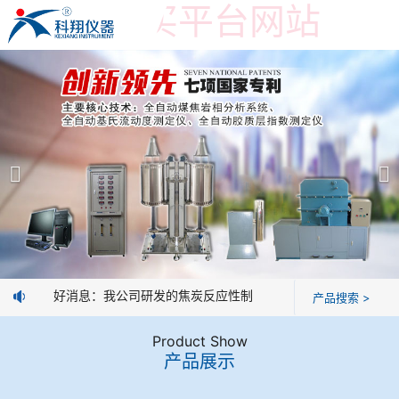
世界杯购买平台网站
世界杯购买平台网站
产品展示
＞
公司简介
焦炭高温性能检测系统
世界杯购买平台网站
焦化行业检测及优化配煤设备
企业业绩
球团矿/烧结矿/块矿高温冶金性能检测系统
技术交流
好消息：我公司研发的焦炭反应性制样系统，全部制样过程机械
产品搜索 >
烧结/球团优化配矿研究设备
视频观赏
Product Show
产品展示
高炉配吹煤检测设备
标准下载