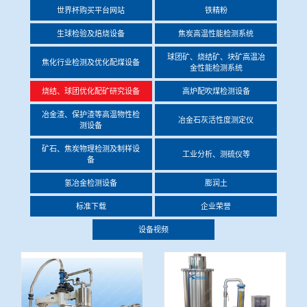
世界杯购买平台网站
铁精粉
冶金渣、保护渣等高温物性检测设备
企业荣誉
生球检验及焙烧设备
焦炭高温性能检测系统
冶金石灰活性度测定仪
球团矿、烧结矿、块矿高温冶
世界杯购买平台网站
焦化行业检测及优化配煤设备
金性能检测系统
矿石、焦炭物理检测及制样设备
烧结、球团优化配矿研究设备
高炉配吹煤检测设备
冶金渣、保护渣等高温物性检
冶金石灰活性度测定仪
测设备
工业分析、测硫仪等
矿石、焦炭物理检测及制样设
工业分析、测硫仪等
备
氢冶金检测设备
膨润土
标准下载
企业荣誉
设备视频