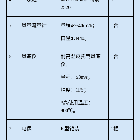
2
520
5
风量流量计
量程
4～40m³/h；
1台
口径
:DN40。
6
风速仪
耐高温皮托管风速
1
台
仪；
量程：
≥3m/s；
精度：
1FS；
*高使用温度：
900℃。
7
电偶
K型铠装
1根