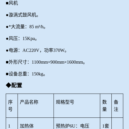
■风机
●漩涡式鼓风机。
●*大流量：85 m³/h。
●风压：15K
p
a。
●电源：AC
22
0V，功率
370
W。
■
外形尺寸：
1
1
00mm×
90
0mm×1
6
00mm。
■设备总重：150kg。
◆配置
序
产品名称
规格型号
数
备
号
量
注
1
加热体
预热炉
6U
：电压
1套