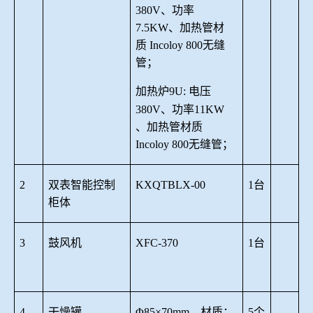
380V、功率
7.5KW、加热管材
质
Incoloy 800无缝
管；
加热炉
9U:
电压
380V、功率
11
KW
、加热管材质
Incoloy 800无缝管；
2
双表
智能控制
KX
QTBLX-00
1台
柜体
3
鼓风机
XFC-370
1台
4
干燥罐
Φ
85
×
70
mm，材质：
5个