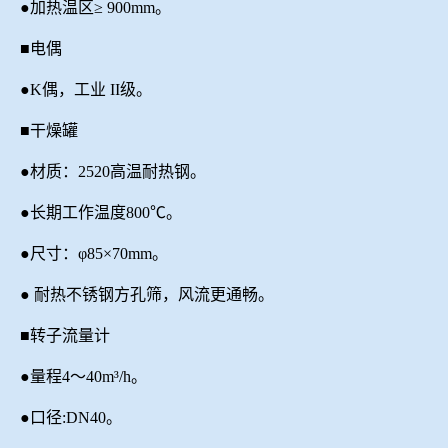
●加热温区≥
900
mm。
■电偶
●K偶，工业 II级。
■干燥罐
●材质：2520高温耐热钢。
●长期工作温度800℃。
●尺寸：φ
85
×
70
mm。
● 耐热不锈钢方孔筛，风流更通畅。
■转子流量计
●量程4～40m³/h。
●口径:DN40。