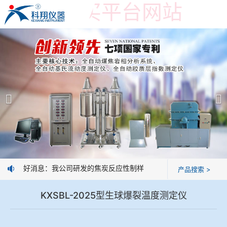
世界杯购买平台网站
世界杯购买平台网站
产品展示
＞
公司简介
焦炭高温性能检测系统
世界杯购买平台网站
焦化行业检测及优化配煤设备
企业业绩
球团矿/烧结矿/块矿高温冶金性能检测系统
技术交流
好消息：我公司研发的焦炭反应性制样系统，全部制样过程机械化
产品搜索 >
烧结/球团优化配矿研究设备
视频观赏
KXSBL-2025型生球爆裂温度测定仪
高炉配吹煤检测设备
标准下载