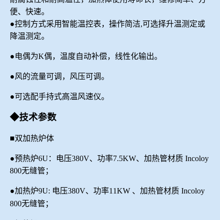
便、快速。
●控制方式采用智能温控表，操作简洁,可选择升温测定或
降温测定。
●电偶为K偶
，温度自动补偿，线性化
输出。
●风的流量可调，风压可调。
●可选配手持式高温风速仪。
◆
技术参数
■双加热
炉体
●预热炉
6U
：电压
380V、功率7.5KW、加热管材质
Incoloy
800无缝管；
●加热炉9U:
电压
380V、功率
11
KW 、加热管材质 Incoloy
800无缝管；