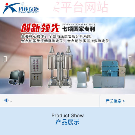
世界杯购买平台网站
世界杯购买平台网站
产品展示
＞
公司简介
焦炭高温性能检测系统
世界杯购买平台网站
焦化行业检测及优化配煤设备
企业业绩
球团矿/烧结矿/块矿高温冶金性能检测系统
技术交流
制焦球。
产品搜索 >
烧结/球团优化配矿研究设备
视频观赏
Product Show
产品展示
高炉配吹煤检测设备
标准下载