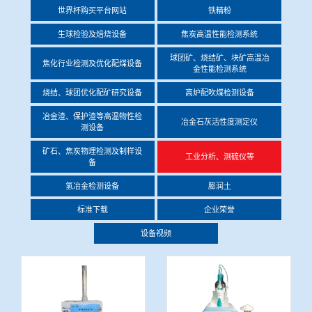
世界杯购买平台网站
铁精粉
冶金渣、保护渣等高温物性检测设备
企业荣誉
生球检验及焙烧设备
焦炭高温性能检测系统
冶金石灰活性度测定仪
球团矿、烧结矿、块矿高温冶
世界杯购买平台网站
焦化行业检测及优化配煤设备
金性能检测系统
矿石、焦炭物理检测及制样设备
烧结、球团优化配矿研究设备
高炉配吹煤检测设备
冶金渣、保护渣等高温物性检
冶金石灰活性度测定仪
测设备
工业分析、测硫仪等
矿石、焦炭物理检测及制样设
工业分析、测硫仪等
备
氢冶金检测设备
膨润土
标准下载
企业荣誉
设备视频