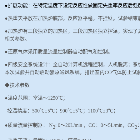
●扩展功能：在特定温度下设定反应性做固定失重率反应后强
●热重天平放在加热炉底部，反应器平稳，不挂壁。试验结束
●加热炉有三段独立的加热区，三段加热区独立控温，实现了
相关参数。
●还原气体采用质量流量控制器自动配气和控制。
●四级安全系统设计：全自动计算机远程控制，人机脱离；系
本次试验并自动启动紧急通风系统，排出室内CO气体防止试
◆技术参数
●温度范围：室温～1250℃；
控温精度：
500℃±5℃；900℃±5℃；1100℃±3℃；
●质量流量控制器：
N
:
0～20
L/min
，
CO
：
0～5
L/min
，
CO
2
2