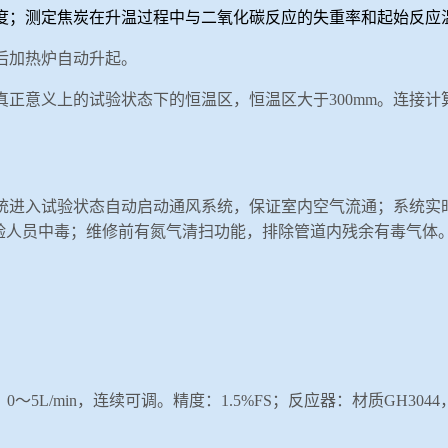
度；测定焦炭在升温过程中与二氧化碳反应的失重率和起始反应
后加热炉自动升起。
真正意义上的试验状态下的恒温区，恒温区大于300mm。连接
统进入试验状态自动启动通风系统，保证室内空气流通；系统实时
验人员中毒；维修前有氮气清扫功能，排除管道内残余有毒气体
：
0～5
L/min
，连续可调。精度：
1.5%FS；
反应器：材质
GH304