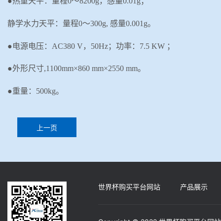
●热重天平：量程0～8200g，感量0.01g；
静学水力天平：量程
0～300g, 感量0.001g。
●电源电压：
AC
380
V
，
50Hz
；功率：
7.5
KW
；
●外形尺寸,1100mm×860 mm×2550 mm。
●重量：500kg。
上一页
世界杯购买平台网站
产品展示