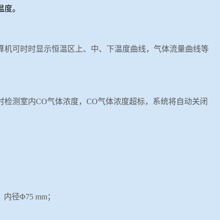
温度。
计算机可时时显示恒温区上、中、下温度曲线，气体流量曲线等
检测室内CO气体浓度，CO气体浓度超标，系统将自动关闭
。
4，内径Φ
75 mm
；