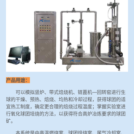
冶金渣、保护渣等高温物性检测设备
企业荣誉
冶金石灰活性度测定仪
世界杯购买平台网站
矿石、焦炭物理检测及制样设备
工业分析、测硫仪等
产品用途：
可以模拟竖炉、带式焙烧机、链蓖机—回转窑进行生
球的干燥、预热、焙烧、均热和冷却过程，获得球团的适
宜热工制度，确定更合理的焙烧过程温度；掌握实验室进
行氧化球团培烧的方法，以获得符合高炉冶炼要求的球团
矿。
本系统是由高温燃烧室、球团焙烧室、尾气冷却室、