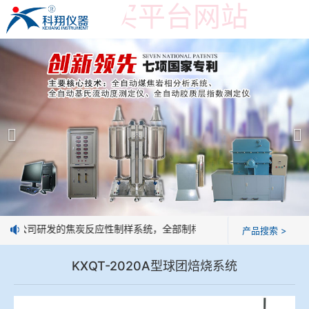
世界杯购买平台网站
世界杯购买平台网站
产品展示
＞
公司简介
焦炭高温性能检测系统
世界杯购买平台网站
焦化行业检测及优化配煤设备
企业业绩
球团矿/烧结矿/块矿高温冶金性能检测系统
技术交流
：我公司研发的焦炭反应性制样系统，全部制样过程机械化操作，没有人
产品搜索 >
烧结/球团优化配矿研究设备
视频观赏
KXQT-2020A型球团焙烧系统
高炉配吹煤检测设备
标准下载