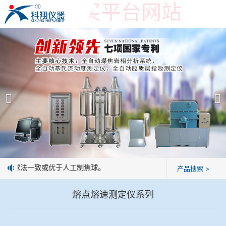
世界杯购买平台网站
世界杯购买平台网站
产品展示
＞
公司简介
焦炭高温性能检测系统
世界杯购买平台网站
焦化行业检测及优化配煤设备
企业业绩
球团矿/烧结矿/块矿高温冶金性能检测系统
技术交流
制焦球法一致或优于人工制焦球。
产品搜索 >
烧结/球团优化配矿研究设备
视频观赏
熔点熔速测定仪系列
高炉配吹煤检测设备
标准下载