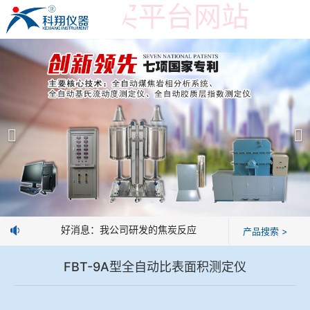
世界杯购买平台网站
世界杯购买平台网站
产品展示
＞
公司简介
焦炭高温性能检测系统
世界杯购买平台网站
焦化行业检测及优化配煤设备
企业业绩
球团矿/烧结矿/块矿高温冶金性能检测系统
技术交流
好消息：我公司研发的焦炭反应性制样系统，全部制样过程
产品搜索 >
烧结/球团优化配矿研究设备
视频观赏
FBT-9A型全自动比表面积测定仪
高炉配吹煤检测设备
标准下载