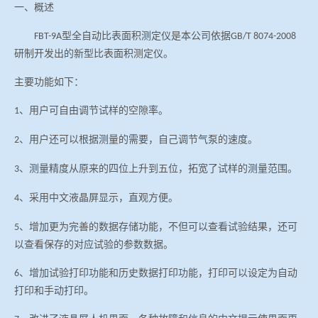
一、概述
冶金渣、保护渣等高温物性检测设备
企业荣誉
型全自动比表面积测定仪是本公司依据
FBT-9A
GB
/T
8074-2008
研制开发出的新型比表面积测定仪。
冶金石灰活性度测定仪
世界杯购买平台网站
主要功能如下：
矿石、焦炭物理检测及制样设备
、用户可自由调节试样的空隙率。
1
工业分析、测硫仪等
、用户还可以根据测量的需要，自己调节气泵的速度。
2
、测量精度从原来的四位上升到五位，拓宽了试样的测量范围。
3
、采用中文液晶屏显示，直观方便。
4
、增加更为完善的数据存储功能，不但可以查看试验结果，还可
5
以查看保存的对应试验的参数数据。
、增加试验打印功能和历史数据打印功能，打印可以设定为自动
6
打印和手动打印。