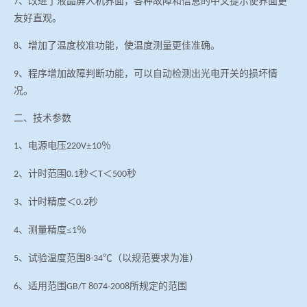
、改进了液晶屏人机界面，各种故障和信息的中文提示使界面更
7
友好直观。
、增加了温度校准功能，使温度测量更佳准确。
8
、程序增加故障判断功能，可以自动检测出光电开关的损坏情
9
况。
二、技术参数
、电源电压
±
％
1
220V
10
、计时范围
秒＜
＜
秒
2
0.1
T
500
、计时精度＜
秒
3
0.2
、测量精度≤
％
4
1
、试验温度范围
℃（以规范要求为准）
5
8-34
、适用范围
所规定的范围
6
GB
/T
8074-2008