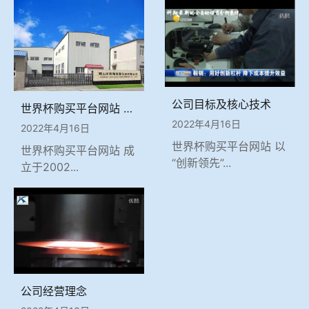
冶金渣、保护渣等高温物性检测设备
企业荣誉
冶金石灰活性度测定仪
世界杯购买平台网站
矿石、焦炭物理检测及制样设备
公司目标及核心技术
世界杯购买平台网站 简介
2022年4月16日
2022年4月16日
工业分析、测硫仪等
世界杯购买平台网站 以
世界杯购买平台网站 成
“创新领先”...
立于2002...
公司经营理念