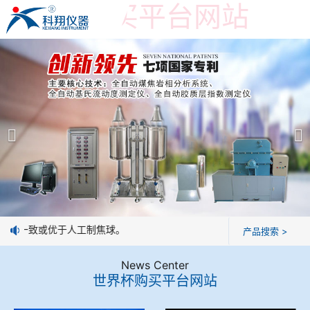
世界杯购买平台网站
世界杯购买平台网站
产品展示
＞
公司简介
焦炭高温性能检测系统
世界杯购买平台网站
焦化行业检测及优化配煤设备
企业业绩
球团矿/烧结矿/块矿高温冶金性能检测系统
技术交流
球法一致或优于人工制焦球。
产品搜索 >
烧结/球团优化配矿研究设备
视频观赏
News Center
世界杯购买平台网站
高炉配吹煤检测设备
标准下载