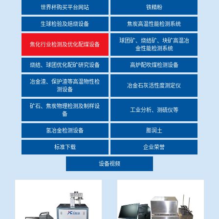
世界杯购买平台网站
铁精粉
冶金渣、保护渣等高温物性检测设备
企业荣誉
生球检验及焙烧设备
焦炭高温性能检测系统
冶金石灰活性度测定仪
球团矿、烧结矿、块矿高温冶
世界杯购买平台网站
焦化行业检测及优化配煤设备
金性能检测系统
矿石、焦炭物理检测及制样设备
烧结、球团优化配矿研究设备
高炉配吹煤检测设备
冶金渣、保护渣等高温物性检
冶金石灰活性度测定仪
测设备
工业分析、测硫仪等
矿石、焦炭物理检测及制样设
工业分析、测硫仪等
备
氢冶金检测设备
膨润土
标准下载
企业荣誉
设备视频