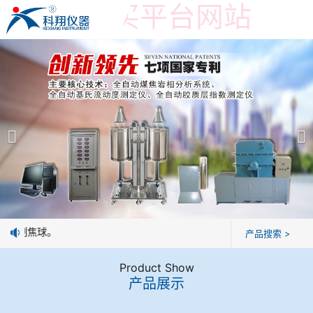
世界杯购买平台网站
世界杯购买平台网站
产品展示
＞
公司简介
焦炭高温性能检测系统
世界杯购买平台网站
焦化行业检测及优化配煤设备
企业业绩
球团矿/烧结矿/块矿高温冶金性能检测系统
技术交流
人工制焦球。
产品搜索 >
烧结/球团优化配矿研究设备
视频观赏
Product Show
产品展示
高炉配吹煤检测设备
标准下载