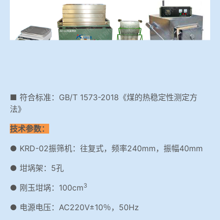
冶金渣、保护渣等高温物性检测设备
企业荣誉
冶金石灰活性度测定仪
世界杯购买平台网站
矿石、焦炭物理检测及制样设备
工业分析、测硫仪等
■ 符合标准：GB/T 1573-2018《煤的热稳定性测定方
法》
技术参数：
● KRD-02振筛机：往复式，频率240mm，振幅40mm
● 坩埚架：5孔
3
● 刚玉坩埚：100cm
● 电源电压：AC220V±10％，50Hz