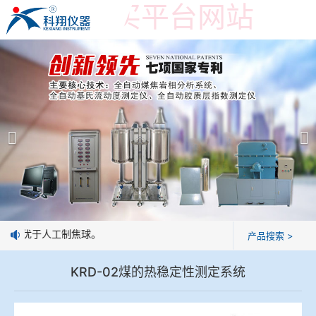
世界杯购买平台网站
世界杯购买平台网站
产品展示
＞
公司简介
焦炭高温性能检测系统
世界杯购买平台网站
焦化行业检测及优化配煤设备
企业业绩
球团矿/烧结矿/块矿高温冶金性能检测系统
技术交流
致或优于人工制焦球。
产品搜索 >
烧结/球团优化配矿研究设备
视频观赏
KRD-02煤的热稳定性测定系统
高炉配吹煤检测设备
标准下载