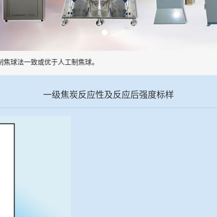
球法一致或优于人工制焦球。
一级焦炭反应性及反应后强度标样