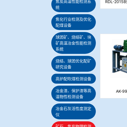
焦炭高温性能检测系
RDL-20
统
装置 
焦化行业检测及优化
配煤设备
球团矿、烧结矿、块
矿高温冶金性能检测
系统
烧结、球团优化配矿
研究设备
高炉配吹煤检测设备
冶金渣、保护渣等高
AK-
温物性检测设备
冶金石灰活性度测定
仪
矿石、焦炭物理检测