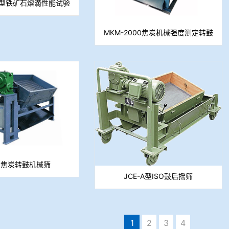
15B型铁矿石熔滴性能试验
（含CO发生炉）
MKM-2000焦炭机械强度测定转鼓
99焦炭转鼓机械筛
JCE-A型ISO鼓后摇筛
1
2
3
4