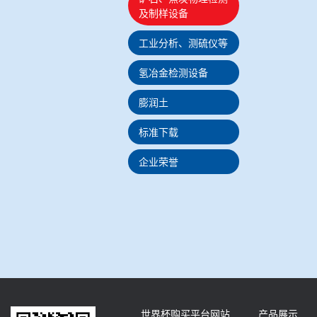
及制样设备
工业分析、测硫仪等
氢冶金检测设备
膨润土
标准下载
企业荣誉
世界杯购买平台网站
产品展示