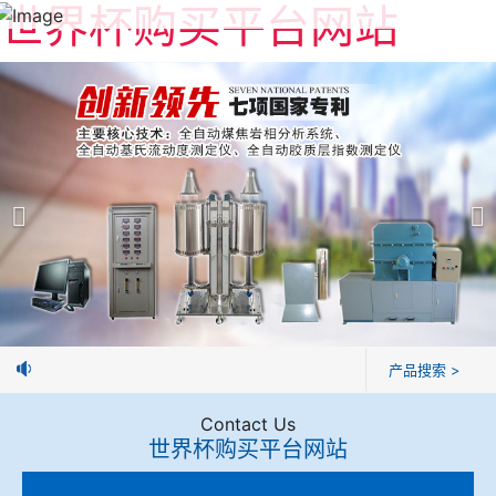
世界杯购买平台网站
世界杯购买平台网站
产品展示
＞
公司简介
焦炭高温性能检测系统
世界杯购买平台网站
焦化行业检测及优化配煤设备
企业业绩
球团矿/烧结矿/块矿高温冶金性能检测系统
技术交流
焦球。
产品搜索 >
烧结/球团优化配矿研究设备
视频观赏
Contact Us
世界杯购买平台网站
高炉配吹煤检测设备
标准下载