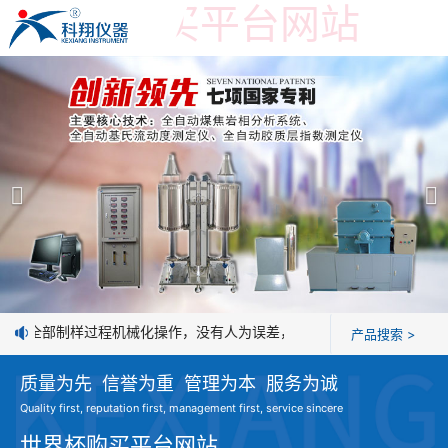
世界杯购买平台网站
世界杯购买平台网站
产品展示
＞
公司简介
焦炭高温性能检测系统
世界杯购买平台网站
焦化行业检测及优化配煤设备
企业业绩
球团矿/烧结矿/块矿高温冶金性能检测系统
技术交流
，全部制样过程机械化操作，没有人为误差，焦球形状与人工制焦球法一
产品搜索 >
烧结/球团优化配矿研究设备
视频观赏
质量为先 信誉为重 管理为本 服务为诚
Quality first, reputation first, management first, service sincere
高炉配吹煤检测设备
标准下载
世界杯购买平台网站