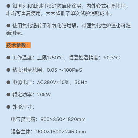
● 钼测头和钼测杆喷涂防氧化涂层，内外套式石墨坩埚，
坩埚可重复使用，大大降低了单次试验消耗成本。
● 使用氧化锆转子和氧化锆坩埚，对强氧化性炉渣也可准
确测量。
技术参数：
● 工作温度：上限1750℃，恒温控温精度：±0.5℃
● 粘度测量范围：0.05 ～100Pa·S
● 电源电压：AC380V±10％，50Hz
● 额定功率：20kW
● 外形尺寸：
电气控制箱：800×850×1820mm
设备主体：1500×1500×2450mm