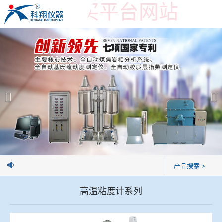
世界杯购买平台网站
世界杯购买平台网站
产品展示
＞
公司简介
焦炭高温性能检测系统
世界杯购买平台网站
焦化行业检测及优化配煤设备
企业业绩
球团矿/烧结矿/块矿高温冶金性能检测系统
技术交流
焦球。
产品搜索 >
烧结/球团优化配矿研究设备
视频观赏
高温粘度计系列
高炉配吹煤检测设备
标准下载