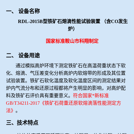
冶金渣、保护渣等高温物性检测设备
企业荣誉
一、
设备名称
RDL-2015B型铁矿石熔滴性能试验装置 （含CO发生
冶金石灰活性度测定仪
世界杯购买平台网站
炉）
矿石、焦炭物理检测及制样设备
国家标准鞍山市科翔制定
二、
设备用途
工业分析、测硫仪等
通过模拟高炉环境下测定铁矿石在高温荷重状态下软
化、熔滴、气压差变化分析高炉内软熔带的形成及其位置
试验装置。铁矿石软化温度及软化温度区间的测定结果对
炉内气流分布和还原过程都将产生明显的影响，对高炉配
料及铁矿石评价具有重要意义。
符合国家*新标准
GB/T34211-2017《
铁矿石荷重还原软熔滴落性能测定方
法
》
。
三、技术特点