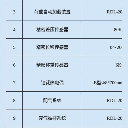
3
荷重自动加载装置
RDL-2015
4
精密差压传感器
80KPa
5
精密位移传感器
0～200m
6
精密称重传感器
6KG
7
铂铑热电偶
B型Ф8*700mm Ф
8
配气系统
RDL-2015
9
废气抽排系统
RDL-2015