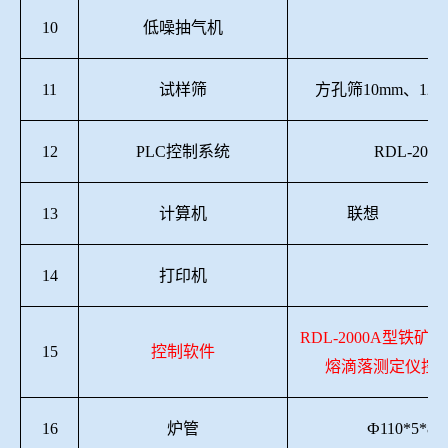
10
低噪抽气机
11
试样筛
方孔筛
10mm、12.
12
PLC控制系统
RDL-2015
13
计算机
联想
14
打印机
RDL-2000A型铁
15
控制软件
熔滴落测定仪控制软
16
炉管
Ф110*5*88