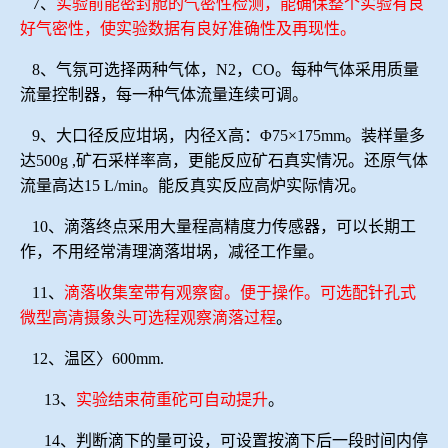
7、
实验前能密封舱的气密性检测，能确保整个实验有良
好气密性，使实验数据有良好准确性及再现性。
8、气氛可选择两种气体，N2，CO。每种气体采用质量
流量控制器，每一种气体流量连续可调。
9、大口径反应坩埚，内径X高：Φ75×175mm。装样量多
达500g ,矿石采样率高，更能反应矿石真实情况。还原气体
流量高达15 L/min。能反真实反应高炉实际情况。
10、滴落终点采用大量程高精度力传感器，可以长期工
作，不用经常清理滴落坩埚，减径工作量。
11、
滴落收集室带有观察窗。便于操作。可选配针孔式
微型高清摄象头可选程观察滴落过程
。
12、温区〉600mm.
13、
实验结束荷重砣可自动提升
。
14、
判断滴下的量可设，可设置按滴下后一段时间内停