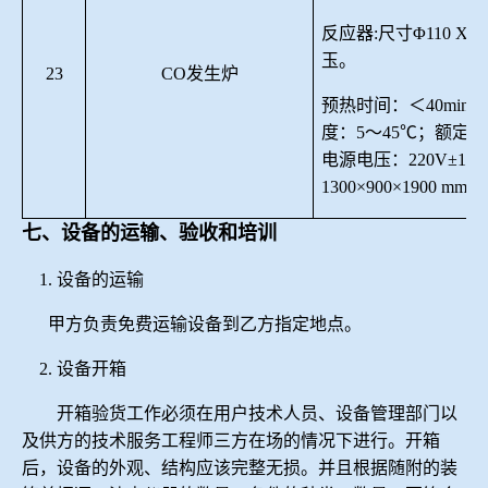
反应器
:尺寸Φ110 X 1
玉。
23
CO发生炉
预热时间：＜
40
min
度：5～45
℃
；
额定功
电源
电压
：
2
20V±1
1300×900×1900 mm
七、设备的运输、验收和培训
1.
设备的运输
甲方负责免费运输设备到乙方指定地点。
2.
设备开箱
开箱验货工作必须在用户技术人员、设备管理部门以
及供方的技术服务工程师三方在场的情况下进行。开箱
后，设备的外观、结构应该完整无损。并且根据随附的装