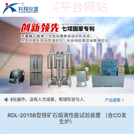
世界杯购买平台网站
世界杯购买平台网站
产品展示
＞
公司简介
焦炭高温性能检测系统
世界杯购买平台网站
焦化行业检测及优化配煤设备
企业业绩
球团矿/烧结矿/块矿高温冶金性能检测系统
技术交流
机械化操作，没有人为误差，焦球形状与人工制焦球法一致或优于人工制
产品搜索 >
烧结/球团优化配矿研究设备
视频观赏
RDL-2015B型铁矿石熔滴性能试验装置 （含CO发
生炉）
高炉配吹煤检测设备
标准下载