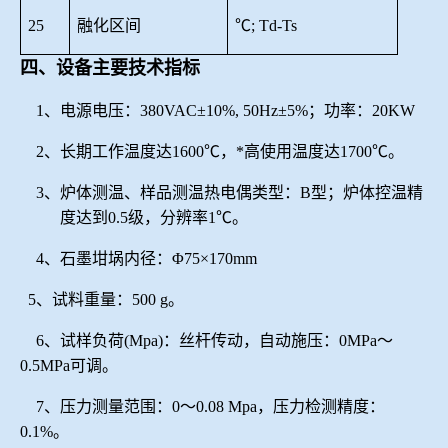
25
融化区间
℃; Td-Ts
四、设备主要技术指标
1、电源电压：380VAC±10%, 50Hz±5%；功率：20KW
2、长期工作温度达1600℃，*高使用温度达1700℃。
3、炉体测温、样品测温热电偶类型：B型；炉体控温精
度达到0.5级，分辨率1℃。
4、石墨坩埚内径：Φ75×170mm
5、试料重量：500 g。
6、试样负荷(Mpa)：丝杆传动，自动施压：0MPa～
0.5MPa可调。
7、压力测量范围：0～0.08 Mpa，压力检测精度：
0.1%。