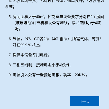
4.
无强磁场干扰，无腐蚀性气体，通风良好，*好强排风
系统；
5.
房间面积大于
40
㎡，控制室与设备要求分别在
2
个房间
(
玻璃隔断
)
计算机和设备有地线，接地电阻小于
4
欧
姆。
6.
气源，
N2
、
CO
各
2
瓶（
40L
钢瓶）
,
所需气体；纯度*
好在
99.
9
%
以上。
7.
提供本设备专用电源；
8.
三相
五
线制，接地电阻小于
4
欧姆；
9.
电源引入处有一壁挂配电箱，功率：
2
0KW
。
下一页