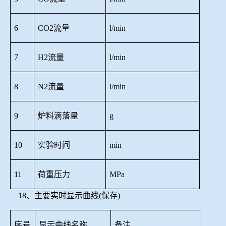
6
CO2流量
l/min
7
H2流量
l/min
8
N2流量
l/min
9
炉料滴落量
g
10
实验时间
min
11
荷重压力
MPa
18、主要实时显示曲线(保存)
序号
显示曲线名称
备注