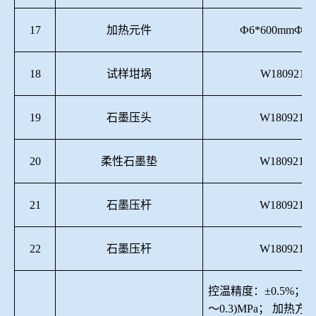
17
加热元件
Ф6*600mmФ12
18
试样坩埚
W180921-0
19
石墨压头
W180921-0
20
柔性石墨垫
W180921-0
21
石墨压杆
W180921-0
22
石墨压杆
W180921-0
控温精度
：
±
0.5
%；工
～
0.
3
)MPa；
加热方