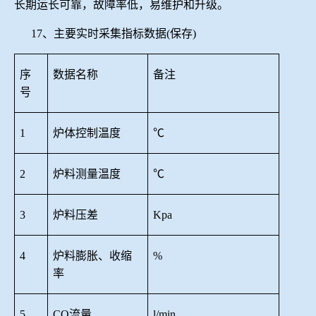
长期运长可靠，故障率低，易维护和升级。
17、主要实时采集指标数据(保存)
序
数据名称
备注
号
1
炉体控制温度
℃
2
炉料测量温度
℃
3
炉料压差
Kpa
4
炉料膨胀、收缩
%
率
5
CO流量
l/min