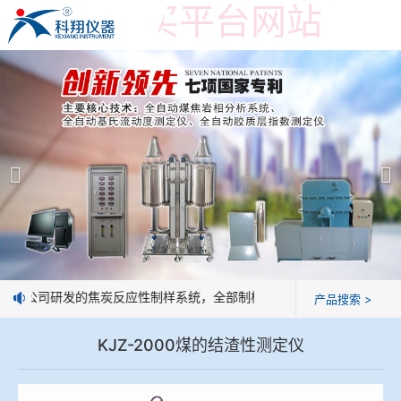
世界杯购买平台网站
世界杯购买平台网站
产品展示
＞
公司简介
焦炭高温性能检测系统
世界杯购买平台网站
焦化行业检测及优化配煤设备
企业业绩
球团矿/烧结矿/块矿高温冶金性能检测系统
技术交流
：我公司研发的焦炭反应性制样系统，全部制样过程机械化操作，没有人
产品搜索 >
烧结/球团优化配矿研究设备
视频观赏
KJZ-2000煤的结渣性测定仪
高炉配吹煤检测设备
标准下载