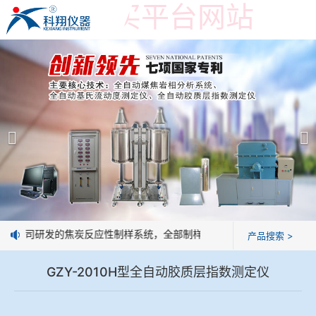
世界杯购买平台网站
世界杯购买平台网站
产品展示
＞
公司简介
焦炭高温性能检测系统
世界杯购买平台网站
焦化行业检测及优化配煤设备
企业业绩
球团矿/烧结矿/块矿高温冶金性能检测系统
技术交流
我公司研发的焦炭反应性制样系统，全部制样过程机械化操作，没有人为
产品搜索 >
烧结/球团优化配矿研究设备
视频观赏
GZY-2010H型全自动胶质层指数测定仪
高炉配吹煤检测设备
标准下载