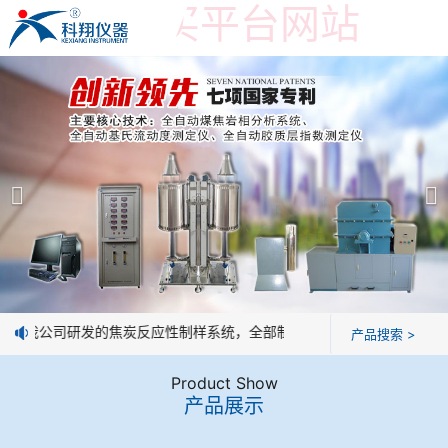
世界杯购买平台网站
世界杯购买平台网站
产品展示
＞
公司简介
焦炭高温性能检测系统
世界杯购买平台网站
焦化行业检测及优化配煤设备
企业业绩
球团矿/烧结矿/块矿高温冶金性能检测系统
技术交流
息：我公司研发的焦炭反应性制样系统，全部制样过程机械化操作，没有
产品搜索 >
烧结/球团优化配矿研究设备
视频观赏
Product Show
产品展示
高炉配吹煤检测设备
标准下载