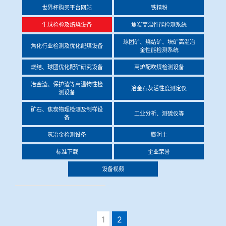
世界杯购买平台网站
铁精粉
冶金渣、保护渣等高温物性检测设备
企业荣誉
生球检验及焙烧设备
焦炭高温性能检测系统
冶金石灰活性度测定仪
球团矿、烧结矿、块矿高温冶
世界杯购买平台网站
焦化行业检测及优化配煤设备
金性能检测系统
矿石、焦炭物理检测及制样设备
烧结、球团优化配矿研究设备
高炉配吹煤检测设备
冶金渣、保护渣等高温物性检
冶金石灰活性度测定仪
测设备
工业分析、测硫仪等
矿石、焦炭物理检测及制样设
工业分析、测硫仪等
备
氢冶金检测设备
膨润土
标准下载
企业荣誉
设备视频
1
2