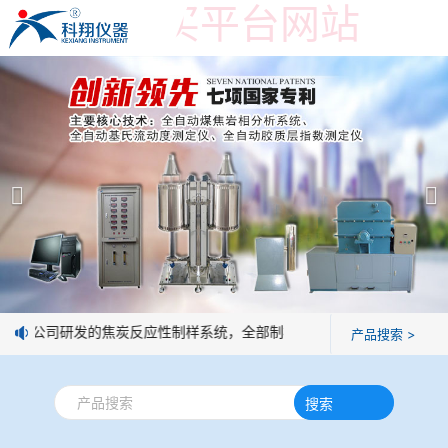
世界杯购买平台网站
世界杯购买平台网站
产品展示
＞
公司简介
焦炭高温性能检测系统
世界杯购买平台网站
焦化行业检测及优化配煤设备
企业业绩
球团矿/烧结矿/块矿高温冶金性能检测系统
技术交流
息：我公司研发的焦炭反应性制样系统，全部制样过程机械化操作，没有
产品搜索 >
烧结/球团优化配矿研究设备
视频观赏
搜索
高炉配吹煤检测设备
标准下载