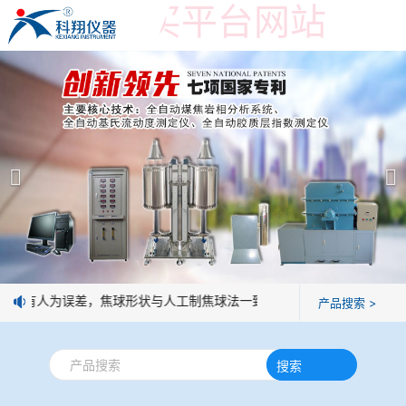
世界杯购买平台网站
世界杯购买平台网站
产品展示
＞
公司简介
焦炭高温性能检测系统
世界杯购买平台网站
焦化行业检测及优化配煤设备
企业业绩
球团矿/烧结矿/块矿高温冶金性能检测系统
技术交流
，没有人为误差，焦球形状与人工制焦球法一致或优于人工制焦球。
产品搜索 >
烧结/球团优化配矿研究设备
视频观赏
搜索
高炉配吹煤检测设备
标准下载