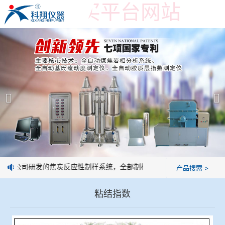
世界杯购买平台网站
世界杯购买平台网站
产品展示
＞
公司简介
焦炭高温性能检测系统
世界杯购买平台网站
焦化行业检测及优化配煤设备
企业业绩
球团矿/烧结矿/块矿高温冶金性能检测系统
技术交流
：我公司研发的焦炭反应性制样系统，全部制样过程机械化操作，没有人
产品搜索 >
烧结/球团优化配矿研究设备
视频观赏
粘结指数
高炉配吹煤检测设备
标准下载